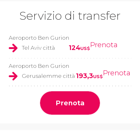
Servizio di transfer
Aeroporto Ben Gurion
Prenota
124
Tel Aviv città
US$
Aeroporto Ben Gurion
Prenota
193,3
Gerusalemme città
US$
Prenota