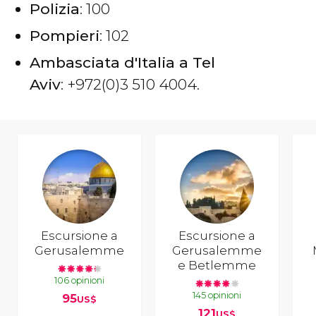
Polizia
: 100
Pompieri
: 102
Ambasciata d'Italia a Tel
Aviv
: +972(0)3 510 4004.
Escursione a
Escursione a
Gerusalemme
Gerusalemme
e Betlemme
106 opinioni
145 opinioni
95
US$
121
US$