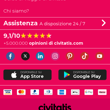
Chi siamo?
Assistenza
A disposizione 24 / 7
★★★★★
★★★★★
9,1/10
+
5.000.000
opinioni di civitatis.com
DISPONIBILE SU
DISPONIBILE SU
App Store
Google Play