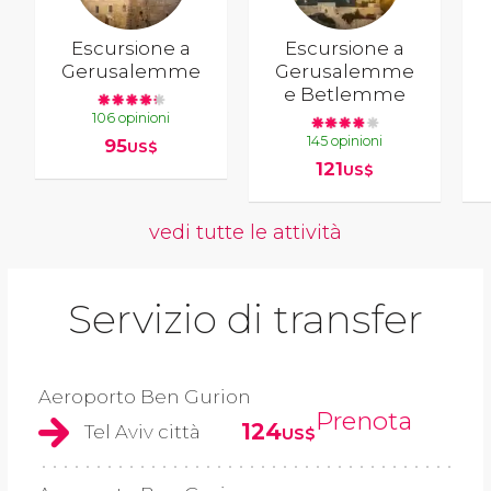
Escursione a
Escursione a
Gerusalemme
Gerusalemme
e Betlemme
106 opinioni
145 opinioni
95
US$
121
US$
vedi tutte le attività
Servizio di transfer
Aeroporto Ben Gurion
Prenota
124
Tel Aviv città
US$