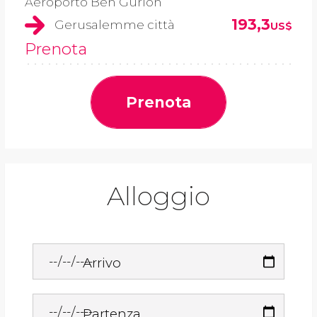
Aeroporto Ben Gurion
193,3
Gerusalemme città
US$
Prenota
Prenota
Alloggio
Arrivo
Partenza