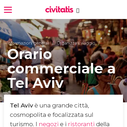
Informazioni generali
Organizza il viaggio
Orario
commerciale a
Tel Aviv
Tel Aviv
è una grande città,
cosmopolita e focalizzata sul
turismo. I
negozi
e i
ristoranti
della