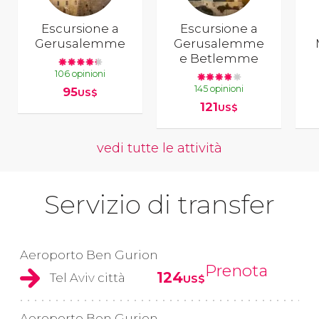
Escursione a
Escursione a
Gerusalemme
Gerusalemme
e Betlemme
106 opinioni
145 opinioni
95
US$
121
US$
vedi tutte le attività
Servizio di transfer
Aeroporto Ben Gurion
Prenota
124
Tel Aviv città
US$
Aeroporto Ben Gurion