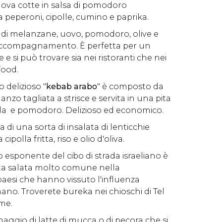
i uova cotte in salsa di pomodoro
peperoni, cipolle, cumino e paprika.
na di melanzane, uovo, pomodoro, olive e
compagnamento. È perfetta per un
e si può trovare sia nei ristoranti che nei
 food.
o delizioso "
kebab arabo
" è composto da
anzo tagliata a strisce e servita in una pita
lla e pomodoro. Delizioso ed economico.
tta di una sorta di insalata di lenticchie
olla fritta, riso e olio d'oliva.
o esponente del cibo di strada israeliano è
rta salata molto comune nella
aesi che hanno vissuto l'influenza
ano. Troverete bureka nei chioschi di Tel
mme.
maggio di latte di mucca o di pecora che si