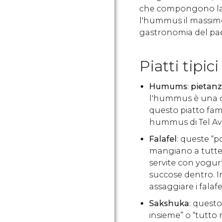
che compongono la 
l'hummus il massimo
gastronomia del pa
Piatti tipici
Humums
:
pietanz
l'hummus è una cr
questo piatto famo
hummus di Tel Aviv
Falafel
: queste “po
mangiano a tutte 
servite con yogurt
succose dentro. Im
assaggiare i falafe
Sakshuka
: questo
insieme” o “tutto