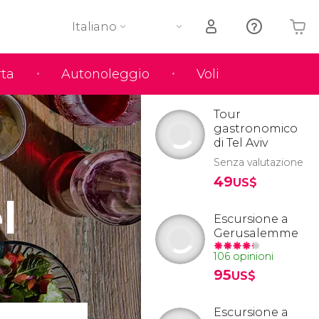
Italiano
rta
Autonoleggio
Voli
Il tuo carrello è vuoto
Tour
gastronomico
di Tel Aviv
Senza valutazione
49
US$
l
Escursione a
Gerusalemme
106 opinioni
95
US$
Escursione a