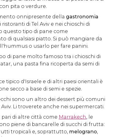
con pita o verdure.
elemento onnipresente della
gastronomia
i i ristoranti di Tel Aviv e nei chioschi di
nno questo tipo di pane come
di qualsiasi piatto. Si può mangiare da
ll'hummus o usarlo per fare panini.
tipo di pane molto famoso tra i chioschi di
aatar, una pasta fina ricoperta da semi di
e tipico d'Israele e di altri paesi orientali è
one secco a base di semi e spezie.
 secchi sono un altro dei dessert più comuni
el Aviv. Li troverete anche nei supermercati.
al pari di altre città come
Marrakech
, le
sono piene di bancarelle di succhi di frutta:
utti tropicali e, soprattutto,
melograno
,