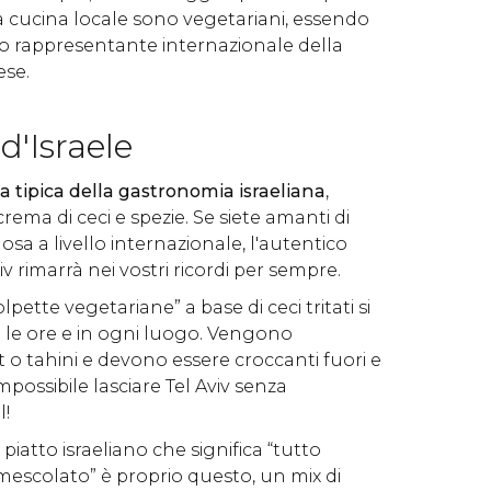
cucina locale sono vegetariani, essendo
 rappresentante internazionale della
ese.
 d'Israele
a tipica della gastronomia israeliana
,
ema di ceci e spezie. Se siete amanti di
sa a livello internazionale, l'autentico
 rimarrà nei vostri ricordi per sempre.
lpette vegetariane” a base di ceci tritati si
le ore e in ogni luogo. Vengono
 o tahini e devono essere croccanti fuori e
possibile lasciare Tel Aviv senza
l!
 piatto israeliano che significa “tutto
 mescolato” è proprio questo, un mix di