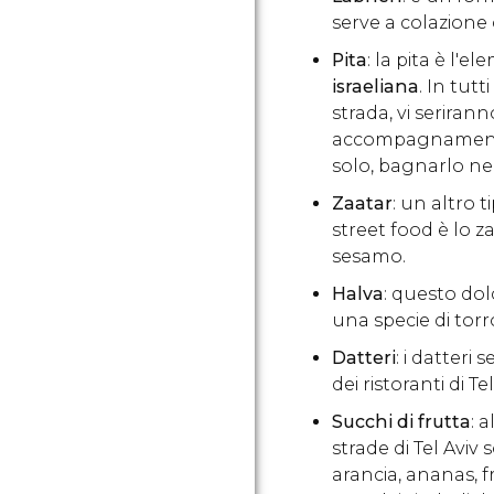
serve a colazione 
Pita
: la pita è l'
israeliana
. In tutt
strada, vi serira
accompagnamento 
solo, bagnarlo ne
Zaatar
: un altro 
street food è lo z
sesamo.
Halva
: questo dolc
una specie di torr
Datteri
: i datteri
dei ristoranti di T
Succhi di frutta
: 
strade di Tel Aviv 
arancia, ananas, fr