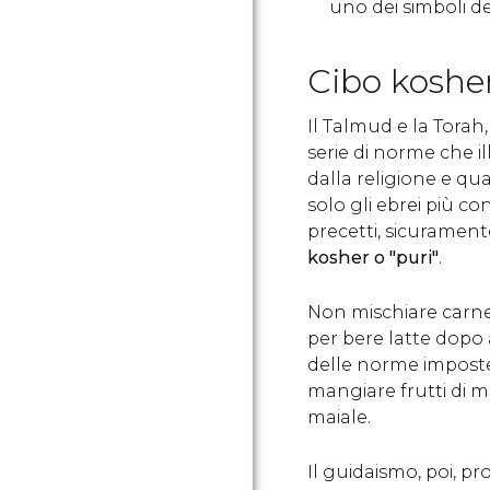
uno dei simboli d
Cibo koshe
Il Talmud e la Torah,
serie di norme che i
dalla religione e qua
solo gli ebrei più c
precetti, sicuramente
kosher o "puri"
.
Non mischiare carne
per bere latte dopo
delle norme imposte 
mangiare frutti di m
maiale.
Il guidaismo, poi, pr