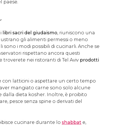
el paese.
r
 i
libri sacri del giudaismo
, riuniscono una
llustrano gli alimenti permessi o meno
li sono i modi possibili di cucinarli. Anche se
onservatori rispettano ancora questi
 troverete nei ristoranti di Tel Aviv
prodotti
 con latticini o aspettare un certo tempo
 aver mangiato carne sono solo alcune
dalla dieta kosher. Inoltre, è proibito
are, pesce senza spine o derivati del
oibisce cucinare durante lo
shabbat
e,