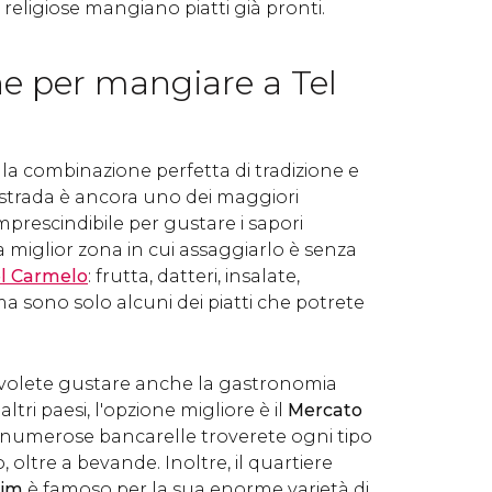
 religiose mangiano piatti già pronti.
ne per mangiare a Tel
 la combinazione perfetta di tradizione e
i strada è ancora uno dei maggiori
 imprescindibile per gustare i sapori
La miglior zona in cui assaggiarlo è senza
l Carmelo
: frutta, datteri, insalate,
ono solo alcuni dei piatti che potrete
e volete gustare anche la gastronomia
 altri paesi, l'opzione migliore è il
Mercato
e numerose bancarelle troverete ogni tipo
, oltre a bevande. Inoltre, il quartiere
nim
è famoso per la sua enorme varietà di