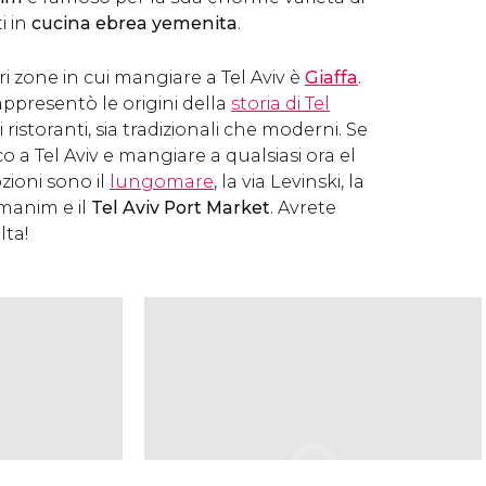
i in
cucina ebrea yemenita
.
ri zone in cui mangiare a Tel Aviv è
Giaffa
.
appresentò le origini della
storia di Tel
istoranti, sia tradizionali che moderni. Se
 a Tel Aviv e mangiare a qualsiasi ora el
pzioni sono il
lungomare
, la via Levinski, la
manim e il
Tel Aviv Port Market
. Avrete
lta!