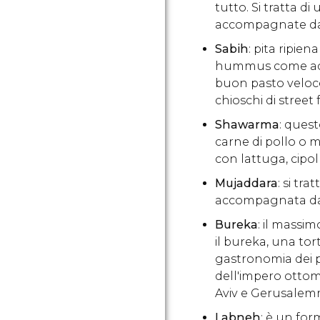
tutto. Si tratta d
accompagnate da 
Sabih
: pita ripie
hummus come ac
buon pasto veloce 
chioschi di street
Shawarma
: quest
carne di pollo o m
con lattuga, cipo
Mujaddara
: si tra
accompagnata da cip
Bureka
: il massim
il bureka, una to
gastronomia dei p
dell'impero ottom
Aviv e Gerusale
Labneh
: è un for