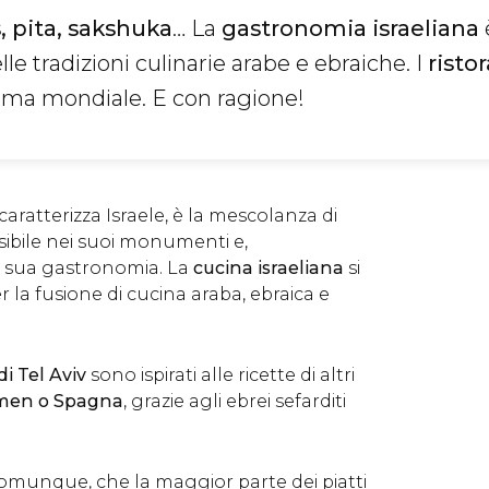
 pita, sakshuka
… La
gastronomia israeliana
lle tradizioni culinarie arabe e ebraiche. I
ristor
ma mondiale. E con ragione!
aratterizza Israele, è la mescolanza di
visibile nei suoi monumenti e,
a sua gastronomia. La
cucina israeliana
si
 la fusione di cucina araba, ebraica e
 di Tel Aviv
sono ispirati alle ricette di altri
emen o Spagna
, grazie agli ebrei sefarditi
comunque, che la maggior parte dei piatti