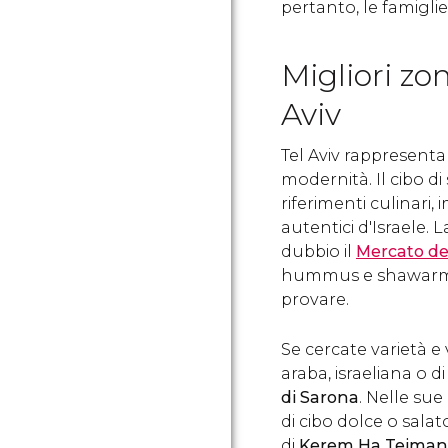
pertanto, le famiglie
Migliori zo
Aviv
Tel Aviv rappresenta
modernità. Il cibo d
riferimenti culinari,
autentici d'Israele. 
dubbio il
Mercato de
hummus e shawarma s
provare.
Se cercate varietà 
araba, israeliana o di
di Sarona
. Nelle su
di cibo dolce o salato
di
Kerem Ha Teima