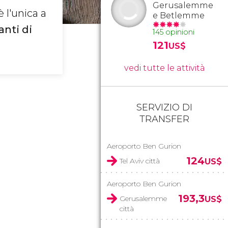
Gerusalemme
è l'unica a
e Betlemme
anti di
145 opinioni
121
US$
vedi tutte le attività
SERVIZIO DI
TRANSFER
Aeroporto Ben Gurion
124
Tel Aviv città
US$
Aeroporto Ben Gurion
193,3
Gerusalemme
US$
città