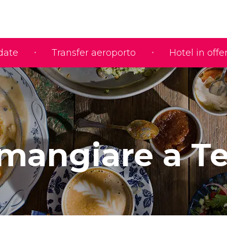
idate
Transfer aeroporto
Hotel in offe
mangiare a Te