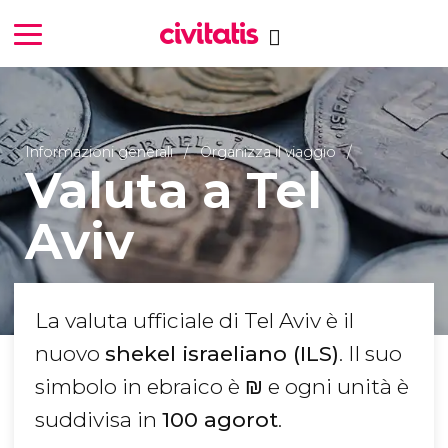
Informazioni generali
Organizza il viaggio
Valuta a Tel
Aviv
La valuta ufficiale di Tel Aviv è il
nuovo
shekel israeliano (ILS)
. Il suo
simbolo in ebraico è
₪
e ogni unità è
suddivisa in
100 agorot
.