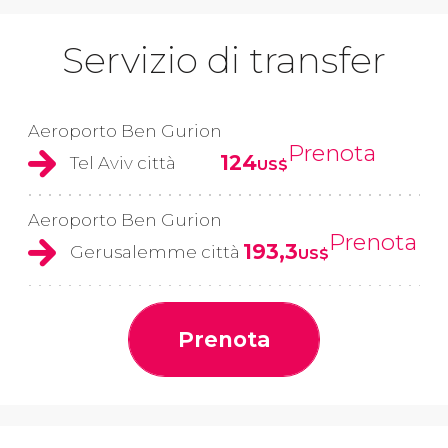
Servizio di transfer
Aeroporto Ben Gurion
Prenota
124
Tel Aviv città
US$
Aeroporto Ben Gurion
Prenota
193,3
Gerusalemme città
US$
Prenota