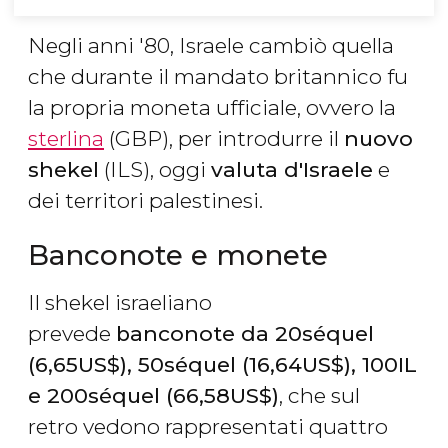
Negli anni '80, Israele cambiò quella
che durante il mandato britannico fu
la propria moneta ufficiale, ovvero la
sterlina
(GBP), per introdurre il
nuovo
shekel
(ILS), oggi
valuta d'Israele
e
dei territori palestinesi.
Banconote e monete
Il shekel israeliano
prevede
banconote da 20
séquel
(6,65
US$
), 50
séquel
(16,64
US$
), 100IL
e 200
séquel
(66,58
US$
)
, che sul
retro vedono rappresentati quattro